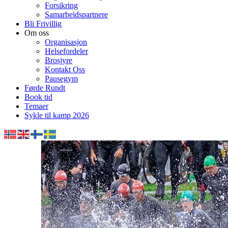
Forsikring
Samarbeidspartnere
Bli Frivillig
Om oss
Organisasjon
Helsefordeler
Brosjyre
Kontakt Oss
Pausegym
Førde Rundt
Book tid
Temaer
Sykle til kamp 2026