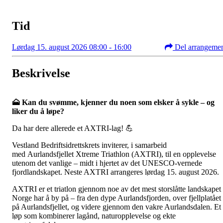
Tid
Lørdag 15. august 2026 08:00 - 16:00
Del arrangeme
Beskrivelse
🗻
Kan du svømme, kjenner du noen som elsker å sykle – og
liker du å løpe?
Da har dere allerede et AXTRI-lag! 💪
Vestland Bedriftsidrettskrets inviterer, i samarbeid
med Aurlandsfjellet Xtreme Triathlon (AXTRI), til en opplevelse
utenom det vanlige – midt i hjertet av det UNESCO-vernede
fjordlandskapet. Neste AXTRI arrangeres lørdag 15. august 2026.
AXTRI er et triatlon gjennom noe av det mest storslåtte landskapet
Norge har å by på – fra den dype Aurlandsfjorden, over fjellplatået
på Aurlandsfjellet, og videre gjennom den vakre Aurlandsdalen. Et
løp som kombinerer lagånd, naturopplevelse og ekte