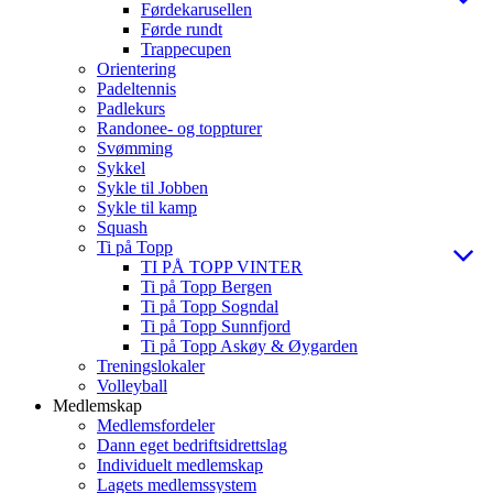
Førdekarusellen
Førde rundt
Trappecupen
Orientering
Padeltennis
Padlekurs
Randonee- og toppturer
Svømming
Sykkel
Sykle til Jobben
Sykle til kamp
Squash
Ti på Topp
TI PÅ TOPP VINTER
Ti på Topp Bergen
Ti på Topp Sogndal
Ti på Topp Sunnfjord
Ti på Topp Askøy & Øygarden
Treningslokaler
Volleyball
Medlemskap
Medlemsfordeler
Dann eget bedriftsidrettslag
Individuelt medlemskap
Lagets medlemssystem