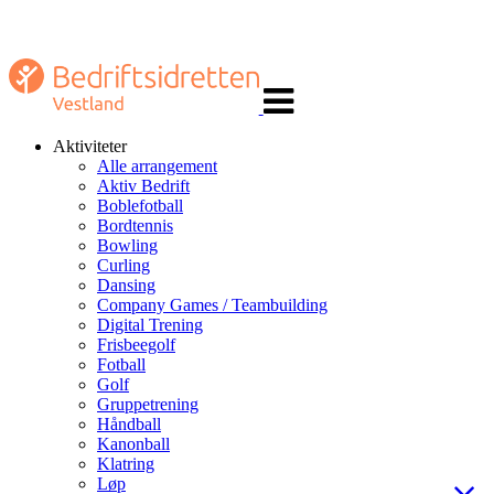
Veksle
navigasjon
Aktiviteter
Alle arrangement
Aktiv Bedrift
Boblefotball
Bordtennis
Bowling
Curling
Dansing
Company Games / Teambuilding
Digital Trening
Frisbeegolf
Fotball
Golf
Gruppetrening
Håndball
Kanonball
Klatring
Løp