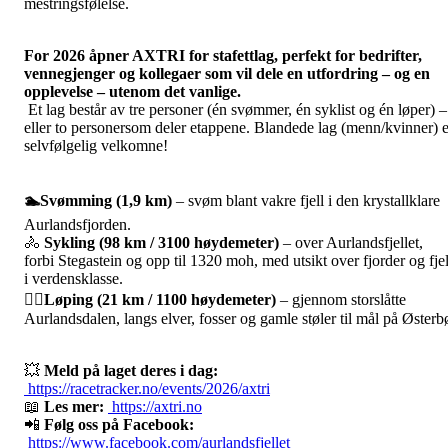
mestringsfølelse.
For 2026 åpner AXTRI for stafettlag, perfekt for bedrifter,
vennegjenger og kollegaer som vil dele en utfordring – og en
opplevelse – utenom det vanlige.
Et lag består av tre personer (én svømmer, én syklist og én løper) –
eller to personersom deler etappene. Blandede lag (menn/kvinner) e
selvfølgelig velkomne!
🏊Svømming (1,9 km)
– svøm blant vakre fjell i den krystallklare
Aurlandsfjorden.
🚴
Sykling (98 km / 3100 høydemeter)
– over Aurlandsfjellet,
forbi Stegastein og opp til 1320 moh, med utsikt over fjorder og fjel
i verdensklasse.
🏃‍♂️Løping (21 km / 1100 høydemeter)
– gjennom storslåtte
Aurlandsdalen, langs elver, fosser og gamle støler til mål på Østerb
💥
Meld på laget deres i dag:
https://racetracker.no/events/2026/axtri
📖
Les mer:
https://axtri.no
📲
Følg oss på Facebook:
https://www.facebook.com/aurlandsfjellet