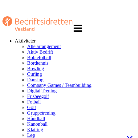
Veksle
navigasjon
Aktiviteter
Alle arrangement
Aktiv Bedrift
Boblefotball
Bordtennis
Bowling
Curling
Dansing
Company Games / Teambuilding
Digital Trening
Frisbeegolf
Fotball
Golf
Gruppetrening
Håndball
Kanonball
Klatring
Løp