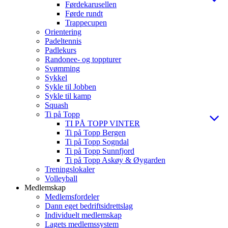
Førdekarusellen
Førde rundt
Trappecupen
Orientering
Padeltennis
Padlekurs
Randonee- og toppturer
Svømming
Sykkel
Sykle til Jobben
Sykle til kamp
Squash
Ti på Topp
TI PÅ TOPP VINTER
Ti på Topp Bergen
Ti på Topp Sogndal
Ti på Topp Sunnfjord
Ti på Topp Askøy & Øygarden
Treningslokaler
Volleyball
Medlemskap
Medlemsfordeler
Dann eget bedriftsidrettslag
Individuelt medlemskap
Lagets medlemssystem