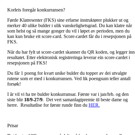
Korleis foregår konkurransen?
Førde Klatresenter (FKS) sine erfarne instruktører plukker ut og
merker 40 ulike bulder i ulik vanskelighetsgrad. Du kan klatre når
som helst og så mange gonger du vil i løpet av perioden, men du
kan kun bruke eit score-card. Score-cardet får du i resepsjonen på
FKS.
Når du har fylt ut score-cardet skanner du QR koden, og legger inn
resultatet. Etter elektronisk registreringa leverar ein score-cardet i
resepsjonen på FKS!
Du får 1 poeng for kvart unike bulder du topper av dei utvalgte
rutene som er med i konkurransen. Ved lik poengsum teller antall
forsøk!
I år vil vi ha tre buldre konkurransar. Første var i jan/feb. og den
siste blir
18/9-27/9
. Det vert samanlagtpremie til beste dame og
herre. Resultatlise for første runde finn du
HER.
Prisar