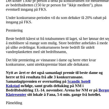
Det koster 130kr pr person å delta på konkurransen for medlemmar
av bedriftsidretten (150 kr pr person for "ikkje medlem"), pluss
eventuell inngang på FKS.
Under konkurranse-perioden vil du som deltaker få 20% rabatt på
inngang på FKS.
Premiering
Beste bedrift kårest ut frå totalsummen til laget, så her lønnar det se
å mobilisere så mange som mulig. Store bedrifter anbefales å mede
på ulike avdelingar. Konkurransens beste bedrift får utdelt
vandreplanketten med sitt bedriftsnamn,
Det blir premiering av vinnarane i dame og herre etter kvar
konkurranse, samt utrekkspremiar blant alle deltakarar.
Nytt av året er det også samanlagt premie til beste dame og
herre ut frå resultata frå alle 3 konkurransane.
Samanlagtpremien er overnatting på
Scandic hotell
Kokstad
m/følge, samt gratis deltaking på NM i
Bedriftsbuldring 13.-14. november. Arena for NM er på
Berge
Klatresenter
sitt lokale å Fana, 5-6 min. gange frå hotellet.
Påmelding