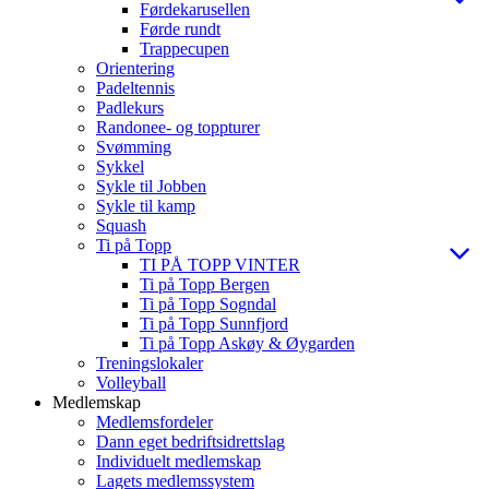
Førdekarusellen
Førde rundt
Trappecupen
Orientering
Padeltennis
Padlekurs
Randonee- og toppturer
Svømming
Sykkel
Sykle til Jobben
Sykle til kamp
Squash
Ti på Topp
TI PÅ TOPP VINTER
Ti på Topp Bergen
Ti på Topp Sogndal
Ti på Topp Sunnfjord
Ti på Topp Askøy & Øygarden
Treningslokaler
Volleyball
Medlemskap
Medlemsfordeler
Dann eget bedriftsidrettslag
Individuelt medlemskap
Lagets medlemssystem