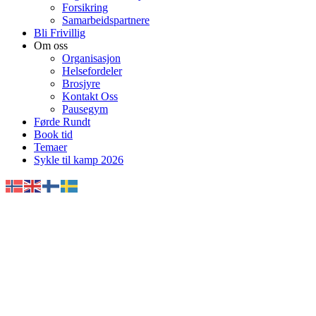
Forsikring
Samarbeidspartnere
Bli Frivillig
Om oss
Organisasjon
Helsefordeler
Brosjyre
Kontakt Oss
Pausegym
Førde Rundt
Book tid
Temaer
Sykle til kamp 2026