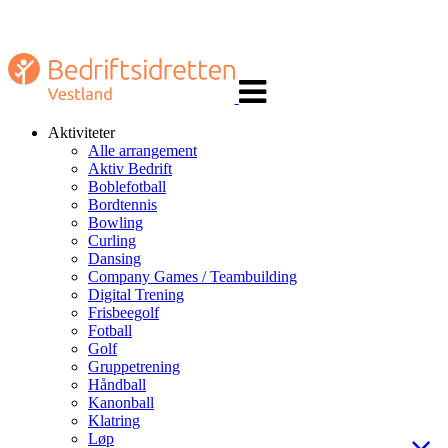
Veksle
navigasjon
Aktiviteter
Alle arrangement
Aktiv Bedrift
Boblefotball
Bordtennis
Bowling
Curling
Dansing
Company Games / Teambuilding
Digital Trening
Frisbeegolf
Fotball
Golf
Gruppetrening
Håndball
Kanonball
Klatring
Løp