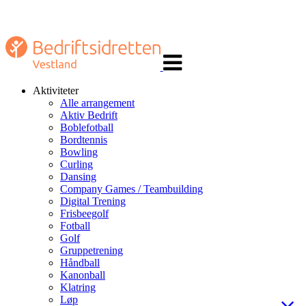
Veksle
navigasjon
Aktiviteter
Alle arrangement
Aktiv Bedrift
Boblefotball
Bordtennis
Bowling
Curling
Dansing
Company Games / Teambuilding
Digital Trening
Frisbeegolf
Fotball
Golf
Gruppetrening
Håndball
Kanonball
Klatring
Løp