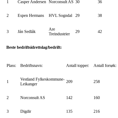
1
Casper Andersen
Norconsult AS
30
36
2
Espen Hermans
HVL Sogndal
29
38
Are
3
Ján Sedlák
29
42
Treindustrier
Beste bedriftsidrettslag/bedrift:
Plass:
Bedriftsnavn:
Antall topper:
Antall forsøk:
Vestland Fylkeskommune-
1
209
258
Leikanger
2
Norconsult AS
142
160
3
Digdir
135
216