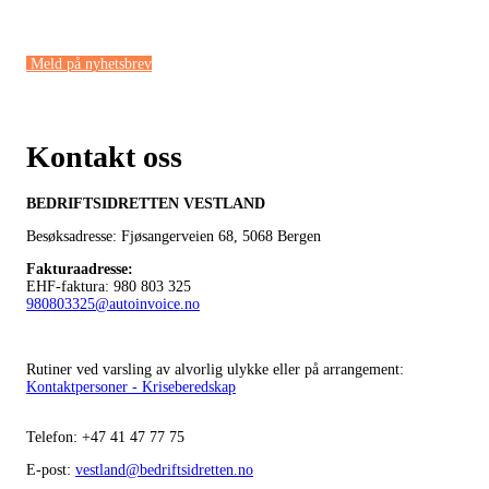
Meld på nyhetsbrev
Kontakt oss
BEDRIFTSIDRETTEN VESTLAND
Besøksadresse: Fjøsangerveien 68,
5068 Bergen
Fakturaadresse
:
EHF-faktura: 980 803 325
980803325@autoinvoice.no
Rutiner ved varsling av alvorlig ulykke eller på arrangement:
Kontaktpersoner - Kriseberedskap
Telefon:
+47
41 47 77 75
E-post:
vestland@bedriftsidretten.no