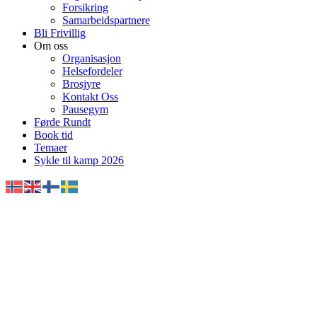
Forsikring
Samarbeidspartnere
Bli Frivillig
Om oss
Organisasjon
Helsefordeler
Brosjyre
Kontakt Oss
Pausegym
Førde Rundt
Book tid
Temaer
Sykle til kamp 2026