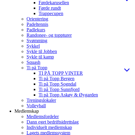
Førdekarusellen
Førde rundt
Trappecupen
Orientering
Padeltennis
Padlekurs
Randonee- og toppturer
Svømming
Sykkel
Sykle til Jobben
Sykle til kamp
Squash
Ti på Topp
TI PÅ TOPP VINTER
Ti på Topp Bergen
Ti på Topp Sogndal
Ti på Topp Sunnfjord
Ti på Topp Askøy & Øygarden
Treningslokaler
Volleyball
Medlemskap
Medlemsfordeler
Dann eget bedriftsidrettslag
Individuelt medlemskap
Lagets medlemssystem