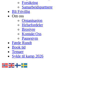
Forsikring
Samarbeidspartnere
Bli Frivillig
Om oss
Organisasjon
Helsefordeler
Brosjyre
Kontakt Oss
Pausegym
Førde Rundt
Book tid
Temaer
Sykle til kamp 2026