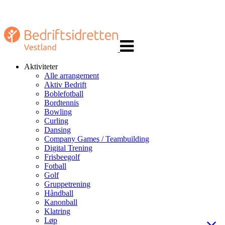
Veksle
navigasjon
Aktiviteter
Alle arrangement
Aktiv Bedrift
Boblefotball
Bordtennis
Bowling
Curling
Dansing
Company Games / Teambuilding
Digital Trening
Frisbeegolf
Fotball
Golf
Gruppetrening
Håndball
Kanonball
Klatring
Løp