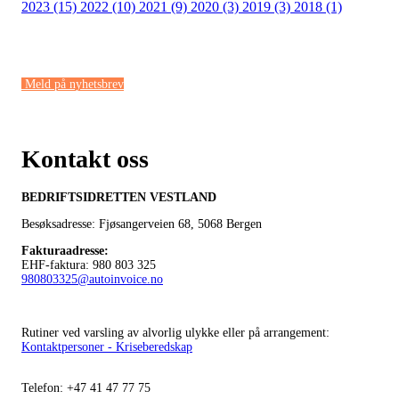
2023 (15)
2022 (10)
2021 (9)
2020 (3)
2019 (3)
2018 (1)
Meld på nyhetsbrev
Kontakt oss
BEDRIFTSIDRETTEN VESTLAND
Besøksadresse: Fjøsangerveien 68,
5068 Bergen
Fakturaadresse
:
EHF-faktura: 980 803 325
980803325@autoinvoice.no
Rutiner ved varsling av alvorlig ulykke eller på arrangement:
Kontaktpersoner - Kriseberedskap
Telefon:
+47
41 47 77 75