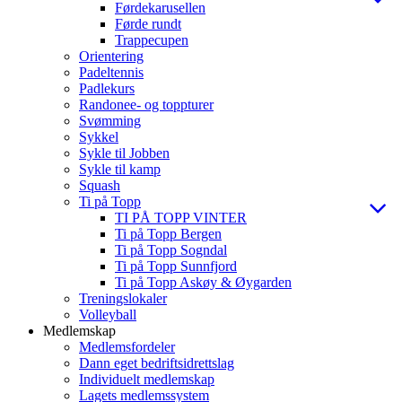
Førdekarusellen
Førde rundt
Trappecupen
Orientering
Padeltennis
Padlekurs
Randonee- og toppturer
Svømming
Sykkel
Sykle til Jobben
Sykle til kamp
Squash
Ti på Topp
TI PÅ TOPP VINTER
Ti på Topp Bergen
Ti på Topp Sogndal
Ti på Topp Sunnfjord
Ti på Topp Askøy & Øygarden
Treningslokaler
Volleyball
Medlemskap
Medlemsfordeler
Dann eget bedriftsidrettslag
Individuelt medlemskap
Lagets medlemssystem