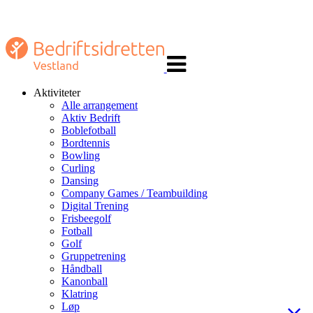
Veksle
navigasjon
Aktiviteter
Alle arrangement
Aktiv Bedrift
Boblefotball
Bordtennis
Bowling
Curling
Dansing
Company Games / Teambuilding
Digital Trening
Frisbeegolf
Fotball
Golf
Gruppetrening
Håndball
Kanonball
Klatring
Løp