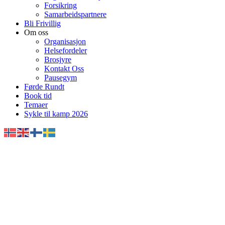
Forsikring
Samarbeidspartnere
Bli Frivillig
Om oss
Organisasjon
Helsefordeler
Brosjyre
Kontakt Oss
Pausegym
Førde Rundt
Book tid
Temaer
Sykle til kamp 2026