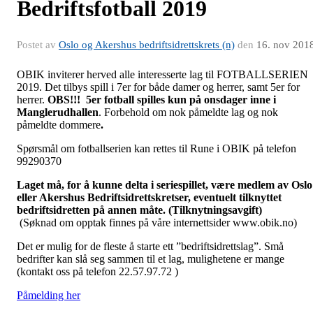
Bedriftsfotball 2019
Postet av
Oslo og Akershus bedriftsidrettskrets (n)
den
16. nov 201
OBIK inviterer herved alle interesserte lag til FOTBALLSERIEN
2019. Det tilbys spill i 7er for både damer og herrer, samt 5er for
herrer.
OBS!!! 5er fotball spilles kun på onsdager inne i
Manglerudhallen
. Forbehold om nok påmeldte lag og nok
påmeldte dommere
.
Spørsmål om fotballserien kan rettes til Rune i OBIK på telefon
99290370
Laget må, for å kunne delta i seriespillet, være medlem av Oslo
eller Akershus Bedriftsidrettskretser, eventuelt tilknyttet
bedriftsidretten på annen måte. (Tilknytningsavgift)
(Søknad om opptak finnes på våre internettsider www.obik.no)
Det er mulig for de fleste å starte ett ”bedriftsidrettslag”. Små
bedrifter kan slå seg sammen til et lag, mulighetene er mange
(kontakt oss på telefon 22.57.97.72 )
Påmelding her