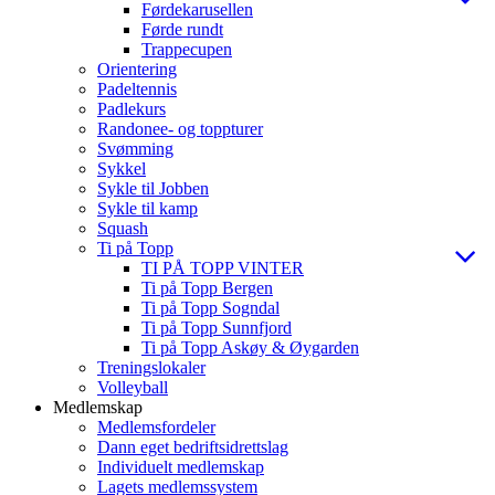
Førdekarusellen
Førde rundt
Trappecupen
Orientering
Padeltennis
Padlekurs
Randonee- og toppturer
Svømming
Sykkel
Sykle til Jobben
Sykle til kamp
Squash
Ti på Topp
TI PÅ TOPP VINTER
Ti på Topp Bergen
Ti på Topp Sogndal
Ti på Topp Sunnfjord
Ti på Topp Askøy & Øygarden
Treningslokaler
Volleyball
Medlemskap
Medlemsfordeler
Dann eget bedriftsidrettslag
Individuelt medlemskap
Lagets medlemssystem