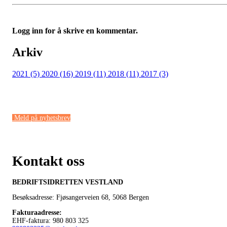
Logg inn for å skrive en kommentar.
Arkiv
2021 (5)
2020 (16)
2019 (11)
2018 (11)
2017 (3)
Meld på nyhetsbrev
Kontakt oss
BEDRIFTSIDRETTEN VESTLAND
Besøksadresse: Fjøsangerveien 68,
5068 Bergen
Fakturaadresse
:
EHF-faktura: 980 803 325