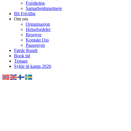
Forsikring
Samarbeidspartnere
Bli Frivillig
Om oss
Organisasjon
Helsefordeler
Brosjyre
Kontakt Oss
Pausegym
Førde Rundt
Book tid
Temaer
Sykle til kamp 2026