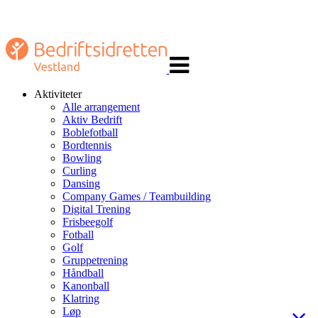
Veksle
navigasjon
Aktiviteter
Alle arrangement
Aktiv Bedrift
Boblefotball
Bordtennis
Bowling
Curling
Dansing
Company Games / Teambuilding
Digital Trening
Frisbeegolf
Fotball
Golf
Gruppetrening
Håndball
Kanonball
Klatring
Løp