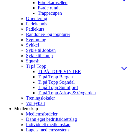
Førdekarusellen
Førde rundt
Trappecupen
Orientering
Padeltennis
Padlekurs
Randonee- og toppturer
Svømming
Sykkel
Sykle til Jobben
Sykle til kamp
Squash
Ti på Topp
TI PÅ TOPP VINTER
Ti på Topp Bergen
Ti på Topp Sogndal
Ti på Topp Sunnfjord
Ti på Topp Askøy & Øygarden
Treningslokaler
Volleyball
Medlemskap
Medlemsfordeler
Dann eget bedriftsidrettslag
Individuelt medlemskap
Lagets medlemssystem