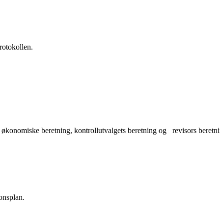
rotokollen.
s økonomiske beretning, kontrollutvalgets beretning og revisors beretn
onsplan.