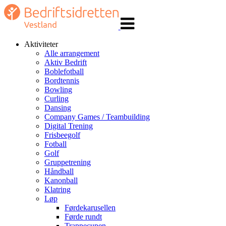
Veksle
navigasjon
Aktiviteter
Alle arrangement
Aktiv Bedrift
Boblefotball
Bordtennis
Bowling
Curling
Dansing
Company Games / Teambuilding
Digital Trening
Frisbeegolf
Fotball
Golf
Gruppetrening
Håndball
Kanonball
Klatring
Løp
Førdekarusellen
Førde rundt
Trappecupen