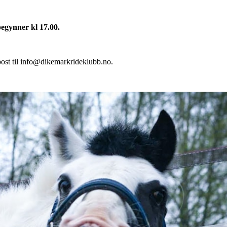
begynner kl 17.00.
post til info@dikemarkrideklubb.no.