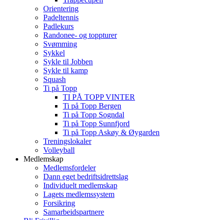
Orientering
Padeltennis
Padlekurs
Randonee- og toppturer
Svømming
Sykkel
Sykle til Jobben
Sykle til kamp
Squash
Ti på Topp
TI PÅ TOPP VINTER
Ti på Topp Bergen
Ti på Topp Sogndal
Ti på Topp Sunnfjord
Ti på Topp Askøy & Øygarden
Treningslokaler
Volleyball
Medlemskap
Medlemsfordeler
Dann eget bedriftsidrettslag
Individuelt medlemskap
Lagets medlemssystem
Forsikring
Samarbeidspartnere