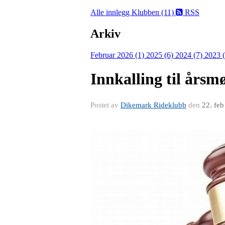
Alle innlegg
Klubben (11)
RSS
Arkiv
Februar 2026 (1)
2025 (6)
2024 (7)
2023 
Innkalling til års
Postet av
Dikemark Rideklubb
den
22. fe