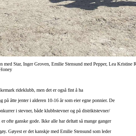
ntzen med Star, Inger Groven, Emilie Stensund med Pepper, Lea Kristin
 Honey
ikemark rideklubb, men det er også fint å ha
ng på åtte jenter i alderen 10-16 år som eier egne ponnier. De
 konkurrer i stevner, både klubbstevner og på distriktstevner/
 er ofte ganske gode. Ikke alle har deltatt så mange ganger
gøy. Gøyest er det kanskje med Emilie Stensund som leder