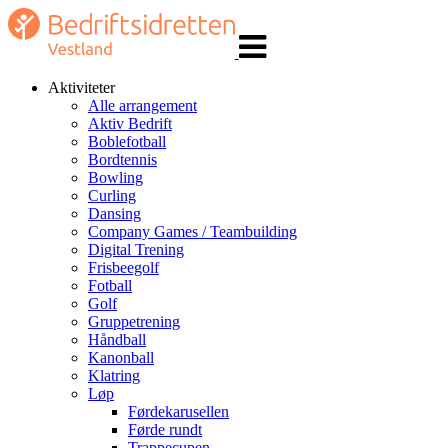
Veksle
navigasjon
Aktiviteter
Alle arrangement
Aktiv Bedrift
Boblefotball
Bordtennis
Bowling
Curling
Dansing
Company Games / Teambuilding
Digital Trening
Frisbeegolf
Fotball
Golf
Gruppetrening
Håndball
Kanonball
Klatring
Løp
Førdekarusellen
Førde rundt
Trappecupen