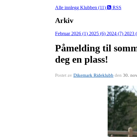
Alle innlegg
Klubben (11)
RSS
Arkiv
Februar 2026 (1)
2025 (6)
2024 (7)
2023 
Påmelding til somme
deg en plass!
Postet av
Dikemark Rideklubb
den
30. no