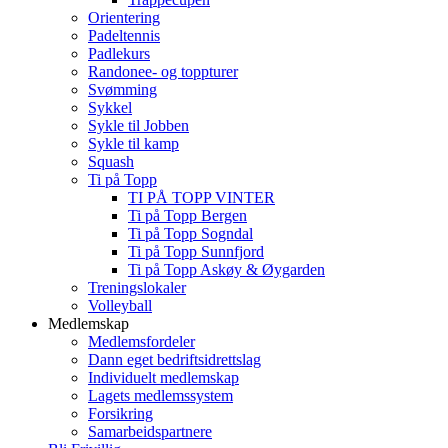
Orientering
Padeltennis
Padlekurs
Randonee- og toppturer
Svømming
Sykkel
Sykle til Jobben
Sykle til kamp
Squash
Ti på Topp
TI PÅ TOPP VINTER
Ti på Topp Bergen
Ti på Topp Sogndal
Ti på Topp Sunnfjord
Ti på Topp Askøy & Øygarden
Treningslokaler
Volleyball
Medlemskap
Medlemsfordeler
Dann eget bedriftsidrettslag
Individuelt medlemskap
Lagets medlemssystem
Forsikring
Samarbeidspartnere