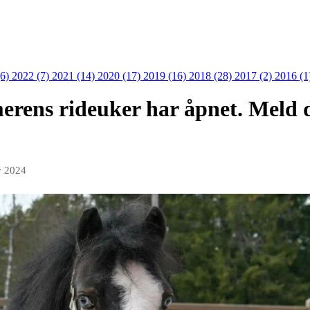
(6)
2022 (7)
2021 (14)
2020 (17)
2019 (16)
2018 (28)
2017 (2)
2016 (1
rens rideuker har åpnet. Meld d
v 2024