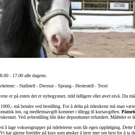
08.00 - 17.00 alle dagene.
tetene: - Stallstell - Dressur - Sprang - Hestestell - Teori
levene er på enten det er nybegynner, ridd tidligere eller øvet nivå. Du må
r. 1000,- må betales ved bestilling. For å delta på rideukene må man 
atisk inn, og medlemsavgift kommer i tillegg til kursavgiften.
Påmeld
eukestart. Ved avbestilling blir ikke depositumet refundert. Måltider er 
d å lage voksengrupper på rideleirene som får egen oppfølging. Dette har
! Vi har gjerne foreldre på kurs som ønsker å lære mer om hest for å ta 