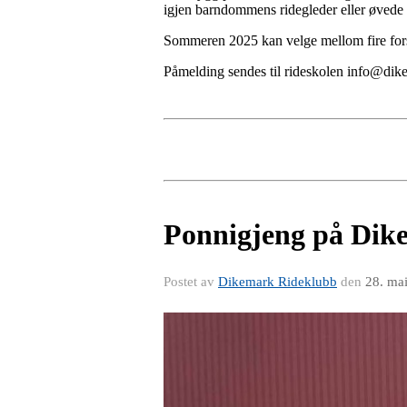
igjen barndommens ridegleder eller øvede ry
Sommeren 2025 kan velge mellom fire forsk
Påmelding sendes til rideskolen info@di
Ponnigjeng på Dik
Postet av
Dikemark Rideklubb
den
28. ma